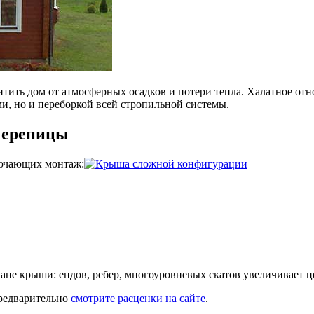
щитить дом от атмосферных осадков и потери тепла. Халатное о
ами, но и переборкой всей стропильной системы.
черепицы
лючающих монтаж:
ане крыши: ендов, ребер, многоуровневых скатов увеличивает це
предварительно
смотрите расценки на сайте
.